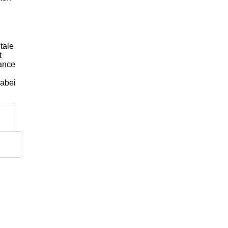
tale
t
lance
h
dabei