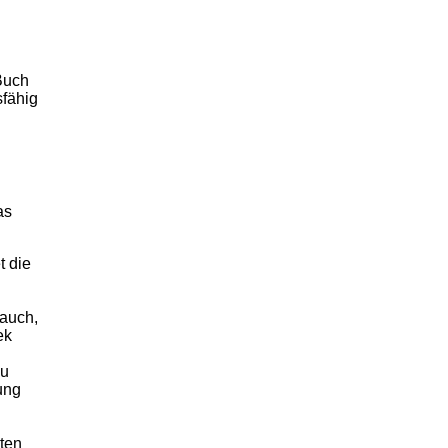
 Buch
sfähig
as
t die
 auch,
ek
zu
ung
iten