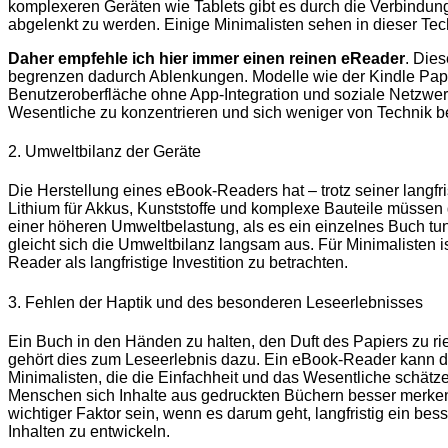
komplexeren Geräten wie Tablets gibt es durch die Verbindun
abgelenkt zu werden. Einige Minimalisten sehen in dieser Tec
Daher empfehle ich hier immer einen reinen eReader
. Die
begrenzen dadurch Ablenkungen. Modelle wie der Kindle Paper
Benutzeroberfläche ohne App-Integration und soziale Netzwer
Wesentliche zu konzentrieren und sich weniger von Technik b
2. Umweltbilanz der Geräte
Die Herstellung eines eBook-Readers hat – trotz seiner langfr
Lithium für Akkus, Kunststoffe und komplexe Bauteile müssen g
einer höheren Umweltbelastung, als es ein einzelnes Buch tu
gleicht sich die Umweltbilanz langsam aus. Für Minimalisten i
Reader als langfristige Investition zu betrachten.
3. Fehlen der Haptik und des besonderen Leseerlebnisses
Ein Buch in den Händen zu halten, den Duft des Papiers zu r
gehört dies zum Leseerlebnis dazu. Ein eBook-Reader kann di
Minimalisten, die die Einfachheit und das Wesentliche schätze
Menschen sich Inhalte aus gedruckten Büchern besser merken
wichtiger Faktor sein, wenn es darum geht, langfristig ein be
Inhalten zu entwickeln.