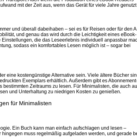
Aufwand mit der Zeit aus, wenn das Gerät für viele Jahre genutzt
r und überall dabeihaben – sei es für Reisen oder für den Al
Mobilität, und genau das wird durch die Leichtigkeit eines eBook-
e Einstellungen, die das Leseerlebnis individuell anpassbar ma
htung, sodass ein komfortables Lesen möglich ist – sogar bei
 eine kostengünstige Alternative sein. Viele ältere Bücher sin
 gedruckten Exemplars erhältlich. Außerdem gibt es Abonnement
es bestimmten Zeitraums zu lesen. Für Minimalisten, die auch au
ssen und Unterhaltung zu niedrigen Kosten zu genießen.
en für Minimalisten
ologie. Ein Buch kann man einfach aufschlagen und lesen –
r hingegen muss regelmäßig aufgeladen werden, und gerade b