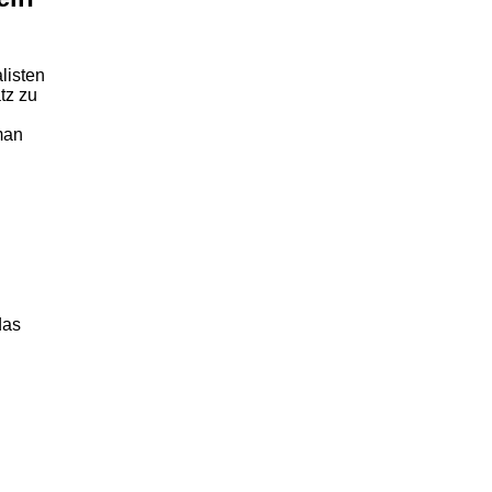
listen
tz zu
man
das