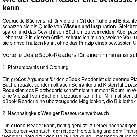
kann
Gedruckte Bücher sind für viele ein Ort der Ruhe und Entschleu
schätzen sie als Quelle von
Wissen
und
Inspiration
. Gleichz
sparen und das Gewicht von Büchern zu vermeiden. Aber passt 
Lebensstil? In diesem Artikel schaue ich mir an, welche
Vor- 
sie sinnvoll nutzen kann, ohne das Prinzip eines bewussten 
Vorteile des eBook-Readers für einen minimalistisc
1. Platzersparnis und Ordnung
Ein großes Argument für den eBook-Reader ist die enorme Pl
Bücherregale, sondern oft auch Schränke und Kisten füllt, pass
Reduktion des Platzbedarfs schafft nicht nur mehr Raum im W
eine Vielzahl von Büchern erzeugen kann. Für Minimalisten, d
eBook-Reader eine überzeugende Möglichkeit, die Bibliothek
2. Nachhaltigkeit: Weniger Ressourcenverbrauch
Ein eBook-Reader kann, richtig genutzt, zu einer nachhaltigen
Ressourcenverbrauch, der mit der Herstellung und dem Transp
weniger Energie für den Druck und keine Emissionen durch d