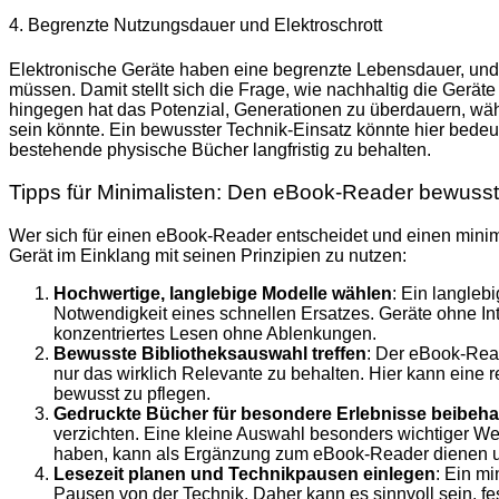
4. Begrenzte Nutzungsdauer und Elektroschrott
Elektronische Geräte haben eine begrenzte Lebensdauer, un
müssen. Damit stellt sich die Frage, wie nachhaltig die Geräte 
hingegen hat das Potenzial, Generationen zu überdauern, wä
sein könnte. Ein bewusster Technik-Einsatz könnte hier bed
bestehende physische Bücher langfristig zu behalten.
Tipps für Minimalisten: Den eBook-Reader bewusst
Wer sich für einen eBook-Reader entscheidet und einen minima
Gerät im Einklang mit seinen Prinzipien zu nutzen:
Hochwertige, langlebige Modelle wählen
: Ein langleb
Notwendigkeit eines schnellen Ersatzes. Geräte ohne Int
konzentriertes Lesen ohne Ablenkungen.
Bewusste Bibliotheksauswahl treffen
: Der eBook-Read
nur das wirklich Relevante zu behalten. Hier kann eine r
bewusst zu pflegen.
Gedruckte Bücher für besondere Erlebnisse beibeha
verzichten. Eine kleine Auswahl besonders wichtiger 
haben, kann als Ergänzung zum eBook-Reader dienen 
Lesezeit planen und Technikpausen einlegen
: Ein m
Pausen von der Technik. Daher kann es sinnvoll sein, f