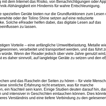
g mit dem Internet das Risiko, von Benachrichtigungen oder Ap
hnik-Abhängigkeit ein Hindernis für wahre Entschleunigung.
se speziellen Geräte bieten nur die Grundfunktionen zum Lesen
white oder der Tolino Shine setzen auf eine reduzierte
ke. Solche eReader helfen dabei, das digitale Lesen auf das
eeinflussen zu lassen.
istigen Vorteile – eine anfängliche Umweltbelastung. Metalle wi
ewonnen, verarbeitet und transportiert werden, und das führt z
n würde. Wenn der Reader jedoch über viele Jahre genutzt wird
st es daher sinnvoll, auf langlebige Geräte zu setzen und den e
iechen und das Rascheln der Seiten zu hören – für viele Mensc
ese sinnliche Erfahrung nicht ersetzen, was für manche
n, ein Nachteil sein kann. Einige Studien deuten darauf hin, da
 und intensiver in Geschichten eintauchen können. Dies könnt
sseres Verständnis und eine tiefere Verbindung zu den gelesene