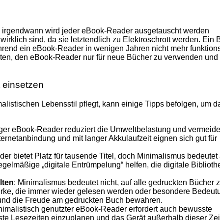
d irgendwann wird jeder eBook-Reader ausgetauscht werden
wirklich sind, da sie letztendlich zu Elektroschrott werden. Ein
hrend ein eBook-Reader in wenigen Jahren nicht mehr funktion
euten, den eBook-Reader nur für neue Bücher zu verwenden und
 einsetzen
listischen Lebensstil pflegt, kann einige Tipps befolgen, um d
iger eBook-Reader reduziert die Umweltbelastung und vermeide
ernetanbindung und mit langer Akkulaufzeit eignen sich gut für
er bietet Platz für tausende Titel, doch Minimalismus bedeutet
egelmäßige „digitale Entrümpelung“ helfen, die digitale Biblioth
lten
: Minimalismus bedeutet nicht, auf alle gedruckten Bücher 
Werke, die immer wieder gelesen werden oder besondere Bedeut
und die Freude am gedruckten Buch bewahren.
inimalistisch genutzter eBook-Reader erfordert auch bewusste
este Lesezeiten einzuplanen und das Gerät außerhalb dieser Ze