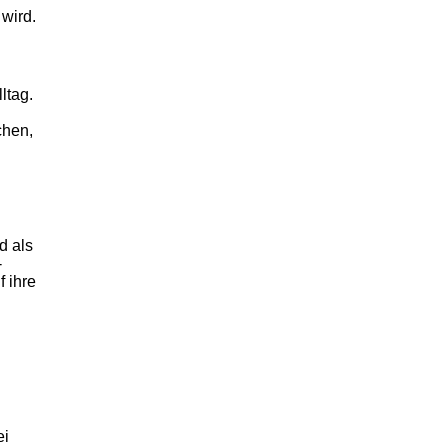
 wird.
ltag.
chen,
d als
-
f ihre
ei