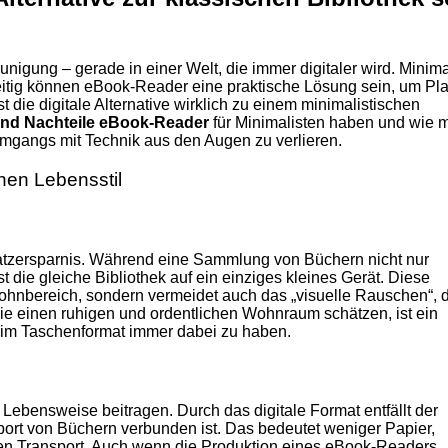
nigung – gerade in einer Welt, die immer digitaler wird. Minima
eitig können eBook-Reader eine praktische Lösung sein, um Pla
die digitale Alternative wirklich zu einem minimalistischen
und Nachteile eBook-Reader
für Minimalisten haben und wie 
Umgangs mit Technik aus den Augen zu verlieren.
hen Lebensstil
atzersparnis. Während eine Sammlung von Büchern nicht nur
t die gleiche Bibliothek auf ein einziges kleines Gerät. Diese
ohnbereich, sondern vermeidet auch das „visuelle Rauschen“, 
ie einen ruhigen und ordentlichen Wohnraum schätzen, ist ein
 im Taschenformat immer dabei zu haben.
 Lebensweise beitragen. Durch das digitale Format entfällt der
ort von Büchern verbunden ist. Das bedeutet weniger Papier,
en Transport. Auch wenn die Produktion eines eBook-Readers