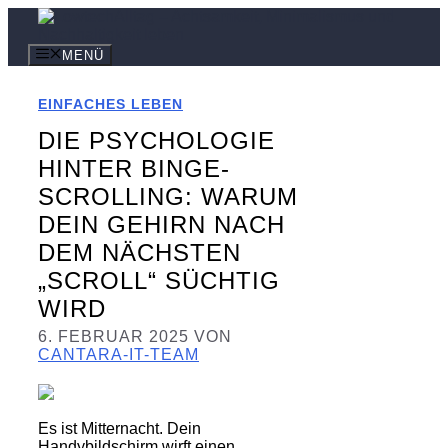
Zum
Inhalt
springen
MENÜ
EINFACHES LEBEN
DIE PSYCHOLOGIE
HINTER BINGE-
SCROLLING: WARUM
DEIN GEHIRN NACH
DEM NÄCHSTEN
„SCROLL“ SÜCHTIG
WIRD
6. FEBRUAR 2025
VON
CANTARA-IT-TEAM
Es ist Mitternacht. Dein
Handybildschirm wirft einen