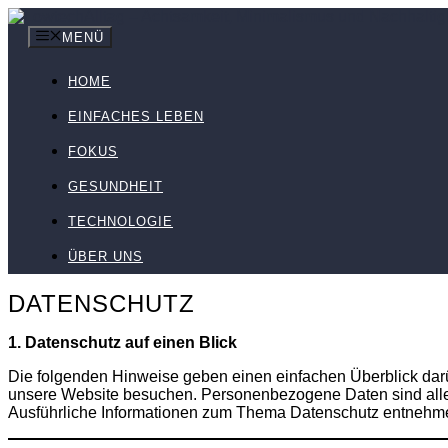
Zum
Inhalt
MENÜ
springen
HOME
EINFACHES LEBEN
FOKUS
GESUNDHEIT
TECHNOLOGIE
ÜBER UNS
DATENSCHUTZ
1. Datenschutz auf einen Blick
Die folgenden Hinweise geben einen einfachen Überblick dar
unsere Website besuchen. Personenbezogene Daten sind alle D
Ausführliche Informationen zum Thema Datenschutz entnehmen