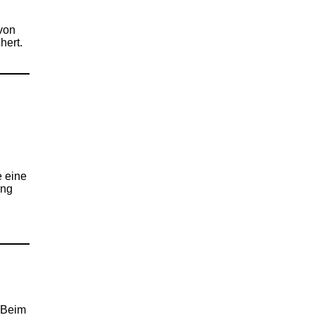
von
hert.
e eine
ung
. Beim