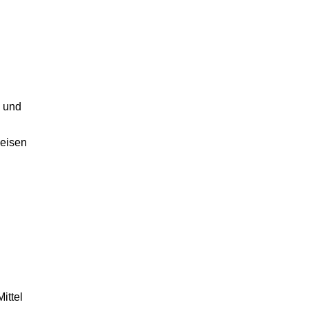
n und
weisen
ittel