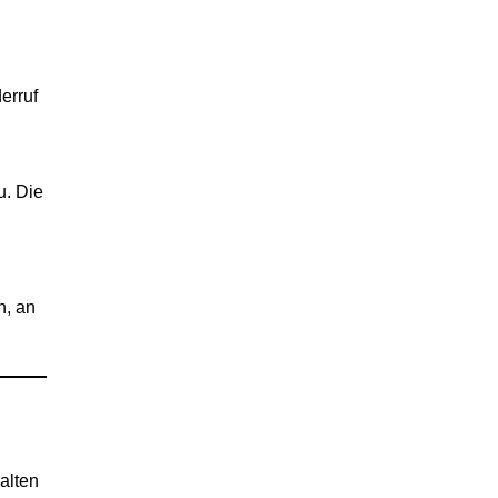
erruf
u. Die
n, an
alten