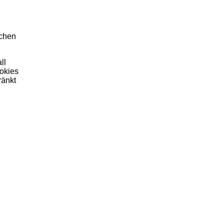
ichen
ll
okies
ränkt