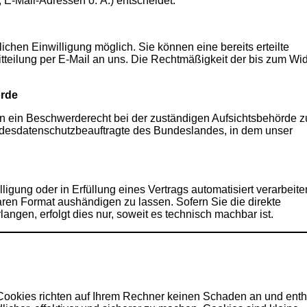
E-Mail-Adressen o. Ä.) entscheidet.
ichen Einwilligung möglich. Sie können eine bereits erteilte
itteilung per E-Mail an uns. Die Rechtmäßigkeit der bis zum Wid
örde
en ein Beschwerderecht bei der zuständigen Aufsichtsbehörde z
andesdatenschutzbeauftragte des Bundeslandes, in dem unser
ligung oder in Erfüllung eines Vertrags automatisiert verarbeite
ren Format aushändigen zu lassen. Sofern Sie die direkte
ngen, erfolgt dies nur, soweit es technisch machbar ist.
Cookies richten auf Ihrem Rechner keinen Schaden an und enth