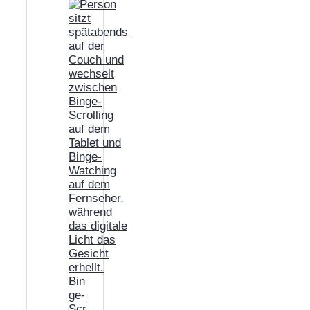
Bin
ge-
Scr