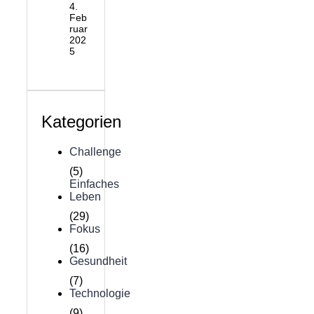
4.
Feb
ruar
202
5
Kategorien
Challenge
(5)
Einfaches
Leben
(29)
Fokus
(16)
Gesundheit
(7)
Technologie
(9)