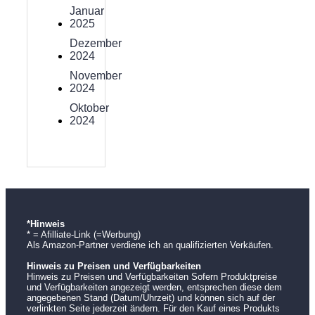
Januar
2025
Dezember
2024
November
2024
Oktober
2024
*Hinweis
* = Afilliate-Link (=Werbung)
Als Amazon-Partner verdiene ich an qualifizierten Verkäufen.
Hinweis zu Preisen und Verfügbarkeiten
Hinweis zu Preisen und Verfügbarkeiten Sofern Produktpreise
und Verfügbarkeiten angezeigt werden, entsprechen diese dem
angegebenen Stand (Datum/Uhrzeit) und können sich auf der
verlinkten Seite jederzeit ändern. Für den Kauf eines Produkts