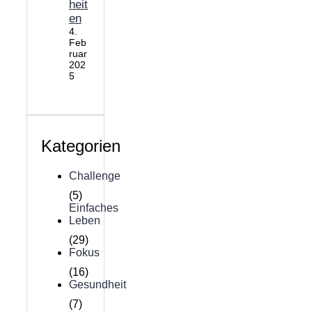
heit
en
4.
Feb
ruar
202
5
Kategorien
Challenge
(5)
Einfaches
Leben
(29)
Fokus
(16)
Gesundheit
(7)