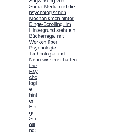
Die
Psy
cho
logi
e
hint
er
Bin
ge-
Scr
olli
ng: