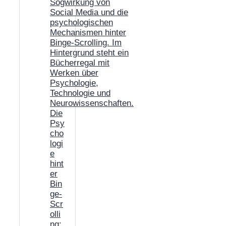
Die
Psy
cho
logi
e
hint
er
Bin
ge-
Scr
olli
ng: