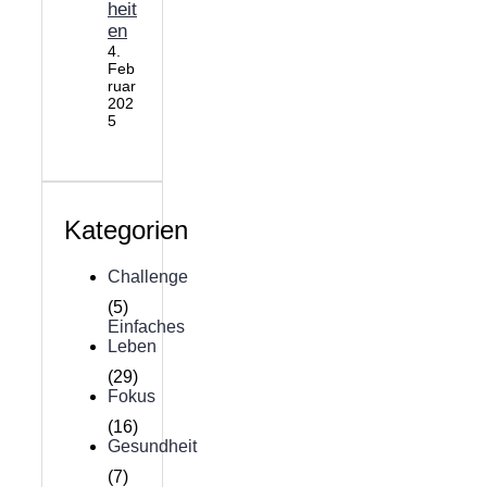
heit
en
4.
Feb
ruar
202
5
Kategorien
Challenge
(5)
Einfaches
Leben
(29)
Fokus
(16)
Gesundheit
(7)