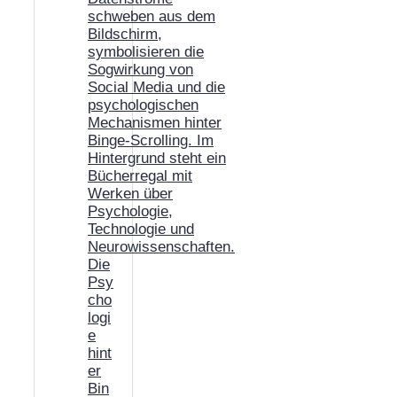
Die
Psy
cho
logi
e
hint
er
Bin