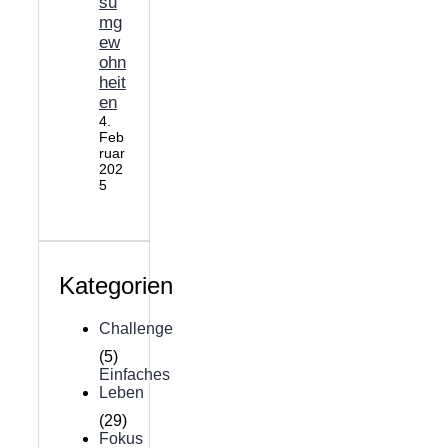
su
mg
ew
ohn
heit
en
4.
Feb
ruar
202
5
Kategorien
Challenge
(5)
Einfaches
Leben
(29)
Fokus