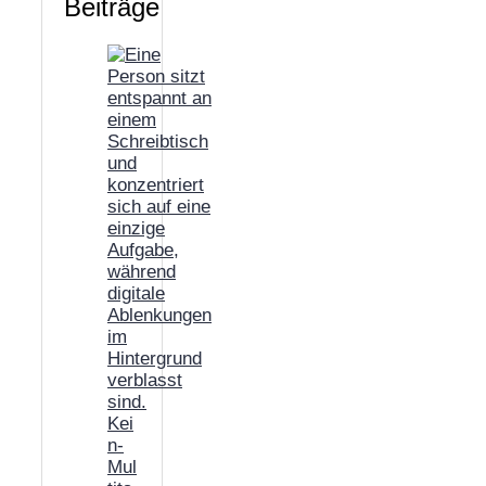
Beiträge
Kei
n-
Mul