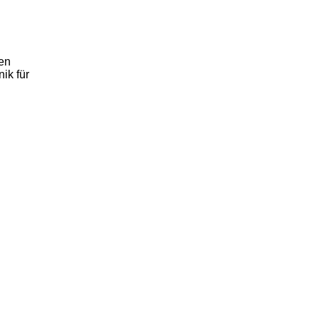
en
ik für