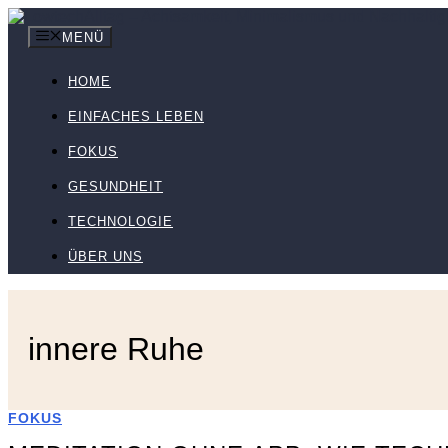
Zum
Inhalt
MENÜ
springen
HOME
EINFACHES LEBEN
FOKUS
GESUNDHEIT
TECHNOLOGIE
ÜBER UNS
innere Ruhe
FOKUS