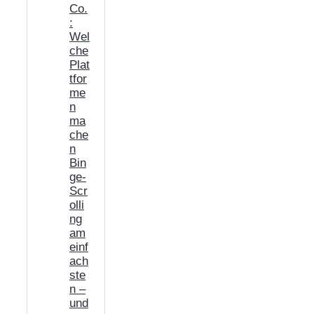
Co.
:
Wel
che
Plat
tfor
me
n
ma
che
n
Bin
ge-
Scr
olli
ng
am
einf
ach
ste
n –
und