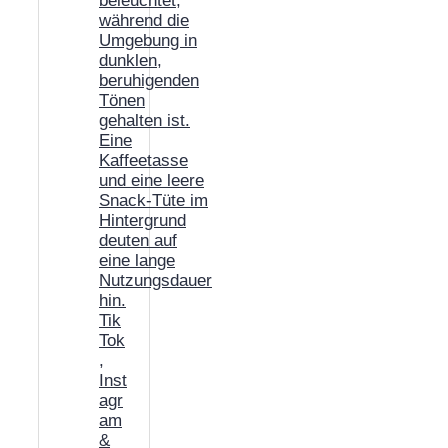
Tik
Tok
,
Inst
agr
am
&