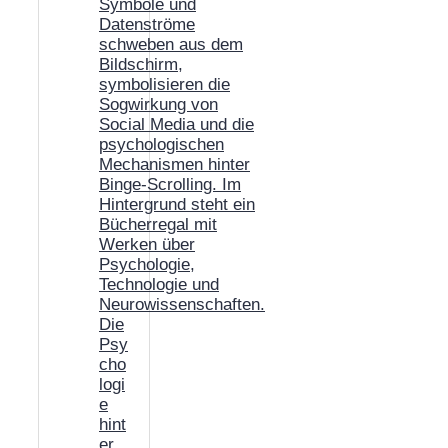
Die
Psy
cho
logi
e
hint
er