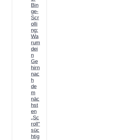
Bin
ge-
Scr
olli
ng:
Wa
rum
dei
n
Ge
hirn
nac
h
de
m
näc
hst
en
„Sc
roll“
süc
htig