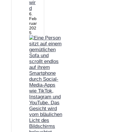
wir
d
6.
Feb
ruar
202
5