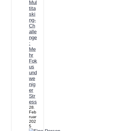
Mul
tita
ski
ng-
Ch
alle
nge
:
Me
hr
Fok
us
und
we
nig
er
Str
ess
28.
Feb
ruar
202
5