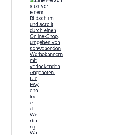
Die
Psy
cho
logi
e
der
We
rbu
ng:
Wa