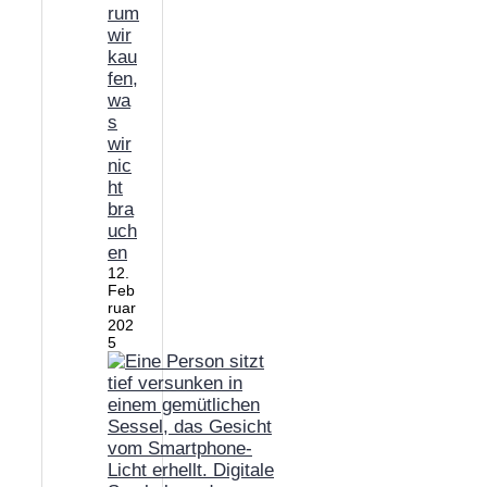
rum
wir
kau
fen,
wa
s
wir
nic
ht
bra
uch
en
12.
Feb
ruar
202
5