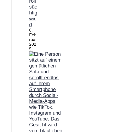
roll“
süc
htig
wir
d
6.
Feb
ruar
202
5