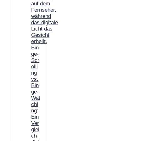
Bin
ge-
Scr
olli
ng
vs.
Bin
ge-
Wat
chi
ng:
Ein
Ver
glei
ch