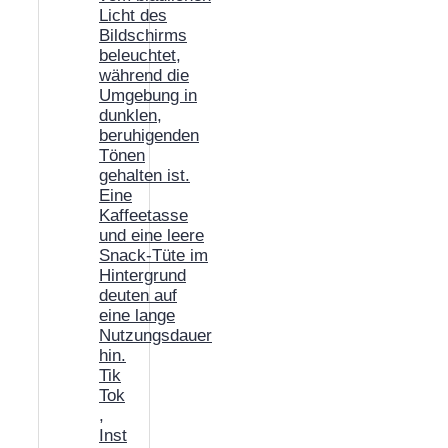
Tik
Tok
,
Inst