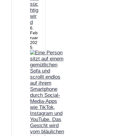
süc
htig
wir
d
6.
Feb
ruar
202
5