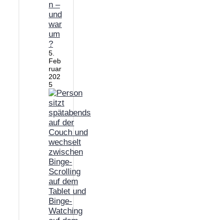
n –
und
war
um
?
5.
Feb
ruar
202
5