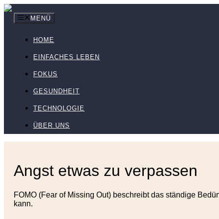
Zum
Inhalt
MENÜ
springen
HOME
EINFACHES LEBEN
FOKUS
GESUNDHEIT
TECHNOLOGIE
ÜBER UNS
Angst etwas zu verpassen
FOMO (Fear of Missing Out) beschreibt das ständige Bedürf
kann.