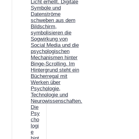
Die
Psy
cho
logi
e
hint