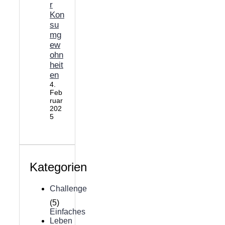
r
Kon
su
mg
ew
ohn
heit
en
4.
Feb
ruar
202
5
Kategorien
Challenge
(5)
Einfaches
Leben