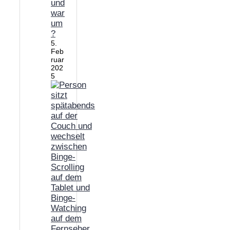
und
war
um
?
5.
Feb
ruar
202
5