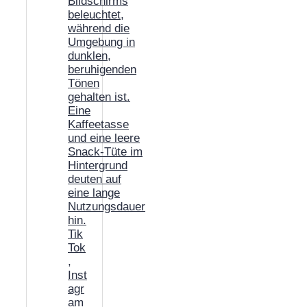
Tik
Tok
,
Inst
agr
am