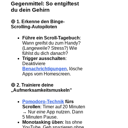
Gegenmittel: So entgiftest
du dein Gehirn
🔵
1. Erkenne den Binge-
Scrolling-Autopiloten
Führe ein Scroll-Tagebuch
:
Wann greifst du zum Handy?
(Langeweile? Stress?) Wie
fühlst du dich
danach
?
Trigger ausschalten
:
Deaktiviere
Benachrichtigungen
, lösche
Apps vom Homescreen.
🔵
2. Trainiere deine
„Aufmerksamkeitsmuskeln“
Pomodoro-Technik
fürs
Scrollen
: Timer auf 20 Minuten
→ Nur
eine
App nutzen. Dann
5 Minuten Pause.
Monotasking üben
: Iss ohne
YouTube. Geh spazieren ohne