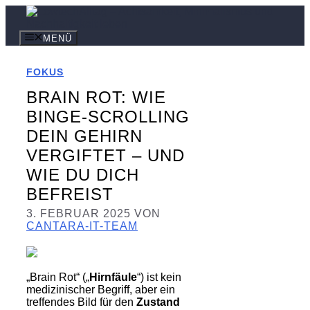
Zum
Inhalt
springen
MENÜ
FOKUS
BRAIN ROT: WIE
BINGE-SCROLLING
DEIN GEHIRN
VERGIFTET – UND
WIE DU DICH
BEFREIST
3. FEBRUAR 2025
VON
CANTARA-IT-TEAM
„Brain Rot“ („
Hirnfäule
“) ist kein
medizinischer Begriff, aber ein
treffendes Bild für den
Zustand