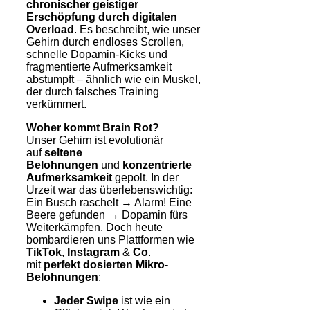
chronischer geistiger
Erschöpfung durch digitalen
Overload
. Es beschreibt, wie unser
Gehirn durch endloses Scrollen,
schnelle Dopamin-Kicks und
fragmentierte Aufmerksamkeit
abstumpft – ähnlich wie ein Muskel,
der durch falsches Training
verkümmert.
Woher kommt Brain Rot?
Unser Gehirn ist evolutionär
auf
seltene
Belohnungen
und
konzentrierte
Aufmerksamkeit
gepolt. In der
Urzeit war das überlebenswichtig:
Ein Busch raschelt → Alarm! Eine
Beere gefunden → Dopamin fürs
Weiterkämpfen. Doch heute
bombardieren uns Plattformen wie
TikTok
,
Instagram
&
Co
.
mit
perfekt dosierten Mikro-
Belohnungen
:
Jeder Swipe
ist wie ein