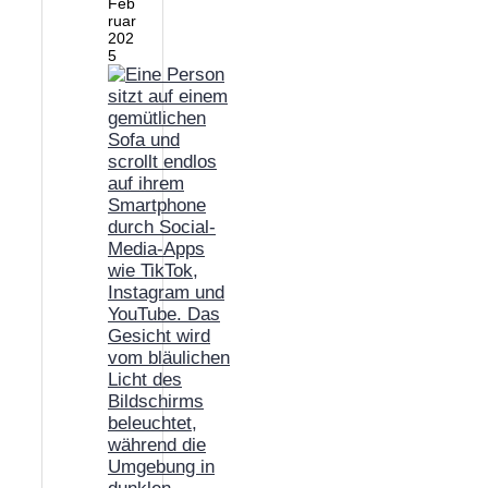
Feb
ruar
202
5