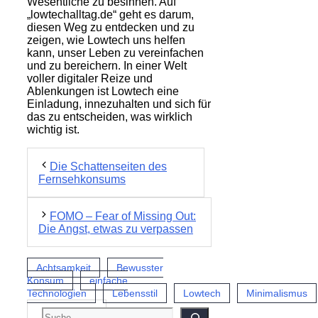
Wesentliche zu besinnen. Auf
„lowtechalltag.de“ geht es darum,
diesen Weg zu entdecken und zu
zeigen, wie Lowtech uns helfen
kann, unser Leben zu vereinfachen
und zu bereichern. In einer Welt
voller digitaler Reize und
Ablenkungen ist Lowtech eine
Einladung, innezuhalten und sich für
das zu entscheiden, was wirklich
wichtig ist.
Die Schattenseiten des
Fernsehkonsums
FOMO – Fear of Missing Out:
Die Angst, etwas zu verpassen
Achtsamkeit
Bewusster
Konsum
einfache
Technologien
Lebensstil
Lowtech
Minimalismus
SUCHEN