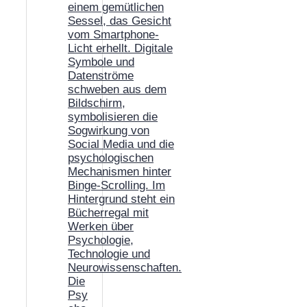
Die
Psy