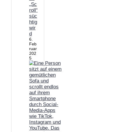
„Sc
roll“
süc
htig
wir
d
6.
Feb
ruar
202
5