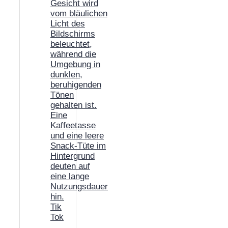
Tik
Tok
,