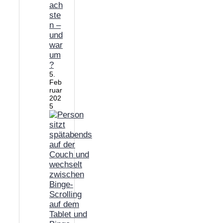
ach
ste
n –
und
war
um
?
5.
Feb
ruar
202
5